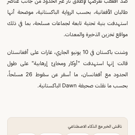
ضد أفعقب تعرضها لإطلاق نار عبر الحدود من جانب عناصر
طالبان الأفغانية، بحسب الرواية الباكستانية، موضحة أنها
استهدفت بنية تحتية تابعة لجماعات مسلحة، بما في ذلك
مواقع تخزين الذخيرة والمعدات.
وشنت باكستان في 10 يونيو الجاري، غارات على أفغانستان
قالت إنها استهدفت "أوكار ومخابئ إرهابية" على طول
الحدود مع أفغانسان، ما أسفر عن سقوط 26 مسلحاً،
بحسب ما نقلت صحيفة Dawn الباكستانية.
ناقش الخبر مع الذكاء الاصطناعي