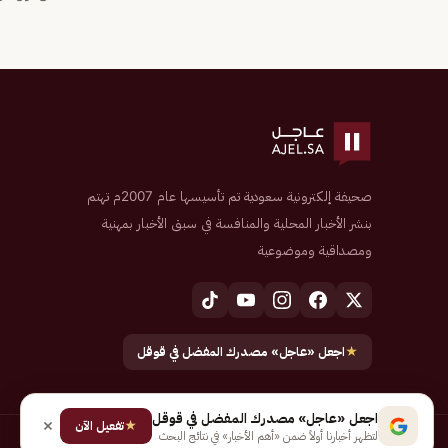
صحيفة إلكترونية سعودية تم تأسيسها عام 2007م تهتم
بنشر الأخبار المحلية والمنافسة في سبق الأخبار بمهنية
ومصداقية وموضوعية
★
اجعل «عاجل» مصدرك المفضل في قوقل
اجعل «عاجل» مصدرك المفضل في قوقل
★
تفعيل الآن
لتظهر أخبارنا أولاً ضمن «أهم الأخبار» في نتائج البحث
جميع الحقوق محفوظة لـ شركة إيجاز للنشر الإلكتروني المالكة لصحيفة عاجل