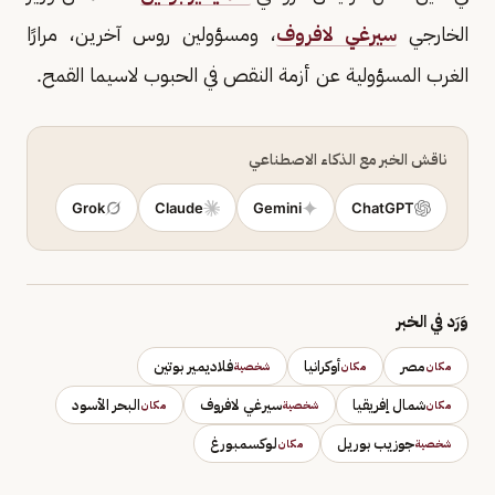
الخارجي
سيرغي لافروف
، ومسؤولين روس آخرين، مرارًا
الغرب المسؤولية عن أزمة النقص في الحبوب لاسيما القمح.
ناقش الخبر مع الذكاء الاصطناعي
Grok
Claude
Gemini
ChatGPT
وَرَد في الخبر
مصر
أوكرانيا
فلاديمير بوتين
مكان
مكان
شخصية
شمال إفريقيا
سيرغي لافروف
البحر الأسود
مكان
شخصية
مكان
جوزيب بوريل
لوكسمبورغ
شخصية
مكان