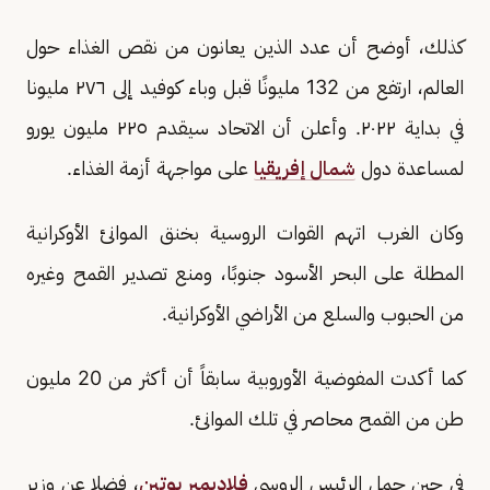
كذلك، أوضح أن عدد الذين يعانون من نقص الغذاء حول
العالم، ارتفع من 132 مليونًا قبل وباء كوفيد إلى ٢٧٦ مليونا
في بداية ٢٠٢٢. وأعلن أن الاتحاد سيقدم ٢٢٥ مليون يورو
لمساعدة دول
شمال إفريقيا
على مواجهة أزمة الغذاء.
وكان الغرب اتهم القوات الروسية بخنق الموانئ الأوكرانية
المطلة على البحر الأسود جنوبًا، ومنع تصدير القمح وغيره
من الحبوب والسلع من الأراضي الأوكرانية.
كما أكدت المفوضية الأوروبية سابقاً أن أكثر من 20 مليون
طن من القمح محاصر في تلك الموانئ.
في حين حمل الرئيس الروسي
فلاديمير بوتين
، فضلا عن وزير