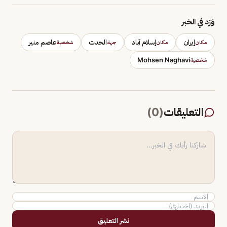
وَرَد في الخبر
إيران
إسلام آباد
الحدث
عاصم منير
مكان
مكان
جهة
شخصية
Mohsen Naghavi
شخصية
التعليقات
(
0
)
نشر التعليق