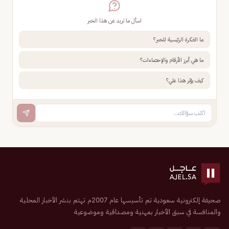
اسأل ما تريد عن هذا الخبر
ما الفكرة الرئيسية للخبر؟
ما هي أبرز الأرقام والإحصاءات؟
كيف يؤثر هذا علي؟
صحيفة إلكترونية سعودية تم تأسيسها عام 2007م تهتم بنشر الأخبار المحلية
والمنافسة في سبق الأخبار بمهنية ومصداقية وموضوعية