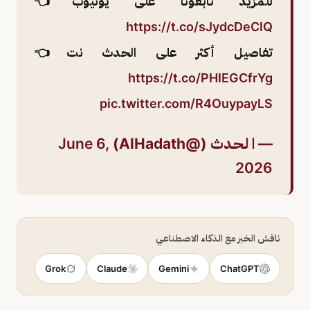
للمزيد تابعونا على يوتيوب👈
https://t.co/sJydcDeCIQ
تفاصيل أكثر على الحدث نت👈
https://t.co/PHIEGCfrYg
pic.twitter.com/R4OuypayLS
— ا لـحـدث (@AlHadath)
June 6,
2026
ناقش الخبر مع الذكاء الاصطناعي
Grok
Claude
Gemini
ChatGPT