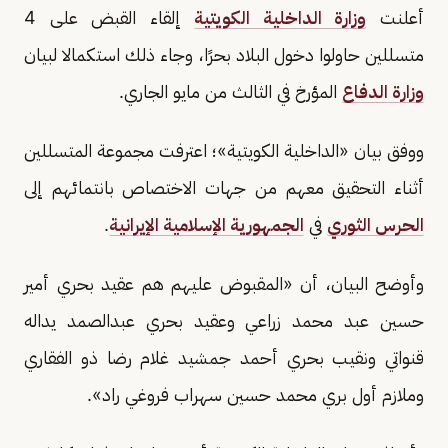
أعلنت
وزارة الداخلية الكويتية
إلقاء القبض على 4
متسللين حاولوا دخول البلاد بحرًا، وجاء ذلك استكمالا لبيان
وزارة الدفاع
المؤرخ في الثالث من مايو الجاري.
ووفق بيان «الداخلية الكويتية»؛ اعترفت مجموعة المتسللين
أثناء التحقيق معهم من جهات الاختصاص بانتمائهم إلى
الحرس الثوري
في
الجمهورية الإسلامية الإيرانية
.
وأوضح البيان، أن «المقبوض عليهم هم عقيد بحري أمير
حسين عبد محمد زراعي وعقيد بحري عبدالصمد يداله
قنواتي ونقيب بحري أحمد جمشيد غلام رضا ذو الفقاري
وملازم أول بري محمد حسين سهراب فروغي راد».