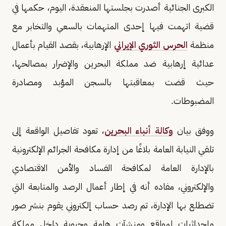
الكبرى الجنائية أصدرت بجلستها المنعقدة، اليوم، حكمها في
قضية اتهمت فيها إحدى المتهمات بالسعي والتخابر مع
منظمة
الحرس الثوري الإيراني
الإرهابية، بقصد القيام بأعمال
عدائية إرهابية ضد مملكة البحرين والإضرار بمصالحها،
حيث قضت بمعاقبتها بالسجن المؤبد ومصادرة
المضبوطات.
ووفق بيان
وكالة أنباء البحرين
، تعود تفاصيل الواقعة إلى
تلقي النيابة العامة بلاغًا من إدارة مكافحة الجرائم الإلكترونية
بالإدارة العامة لمكافحة الفساد والأمن الاقتصادي
والإلكتروني، مفاده أنه في إطار أعمال الرصد والمتابعة التي
تضطلع بها الإدارة، تم رصد حساب إلكتروني يقوم بنشر صور
وإحداثيات لمواقع ومنشآت هامة وحيوية داخل مملكة