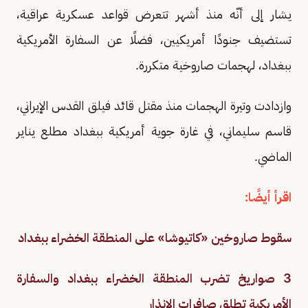
يشار إلى أنّه منذ أشهر تتعرض قواعد عسكرية عراقية،
تستضيف جنودًا أمريكيين، فضلًا عن السفارة الأمريكية
ببغداد، لهجمات صاروخية متكررة.
وازدادت وتيرة الهجمات منذ مقتل قائد فيلق القدس الإيراني،
قاسم سليماني، في غارة جوية أمريكية ببغداد مطلع يناير
الماضي.
اقرأ أيضًا:
سقوط صاروخين «كاتيوشا» على المنطقة الخضراء ببغداد
3 صواريخ تضرب المنطقة الخضراء ببغداد والسفارة
الأمريكية تطلق صافرات الإنذار