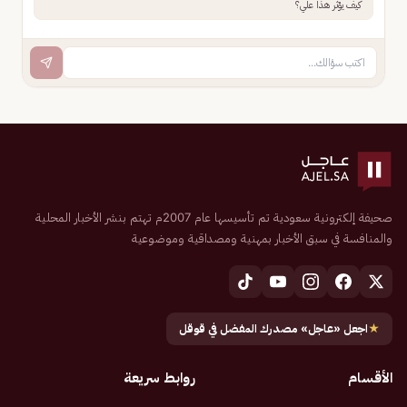
كيف يؤثر هذا علي؟
صحيفة إلكترونية سعودية تم تأسيسها عام 2007م تهتم بنشر الأخبار المحلية
والمنافسة في سبق الأخبار بمهنية ومصداقية وموضوعية
★
اجعل «عاجل» مصدرك المفضل في قوقل
الأقسام
روابط سريعة