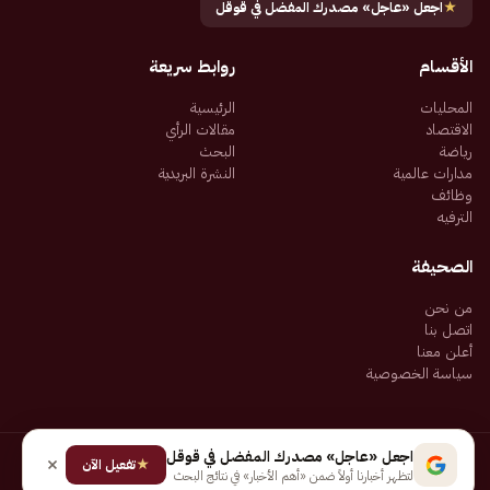
★
اجعل «عاجل» مصدرك المفضل في قوقل
الأقسام
روابط سريعة
المحليات
الرئيسية
الاقتصاد
مقالات الرأي
رياضة
البحث
مدارات عالمية
النشرة البريدية
وظائف
الترفيه
الصحيفة
من نحن
اتصل بنا
أعلن معنا
سياسة الخصوصية
اجعل «عاجل» مصدرك المفضل في قوقل
★
جميع الحقوق محفوظة لـ شركة إيجاز للنشر الإلكتروني المالكة لصحيفة عاجل
تفعيل الآن
لتظهر أخبارنا أولاً ضمن «أهم الأخبار» في نتائج البحث
سياسة الخصوصية
شروط الاستخدام