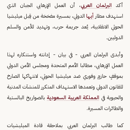
أكد
البرلمان العربي
، أن العمل الإرهابي الجبان الذي
استهدف مطار
أبها
الدولي، بمسيرة مفخخة من قِبل ميليشيا
الحوثي الانقلابية، يُعد جريمة حرب، وتهديد للأمن والسلم
الدوليين.
وأبدى البرلمان العربي - في بيان - إدانته واستنكاره لهذا
العمل الإرهابي، مطالبا الأمم المتحدة ومجلس الأمن الدولي
بموقفٍ حازمٍ وفوري ضد ميليشيا الحوثي، لانتهاكها الصارخ
للقانون الدولي وتعمدها الاستهداف المتكرر للمنشآت المدنية
والحيوية في
المملكة العربية السعودية
بالصواريخ البالستية
والطائرات المسيرة.
كما طالب البرلمان العربي بملاحقة قادة الميليشيات