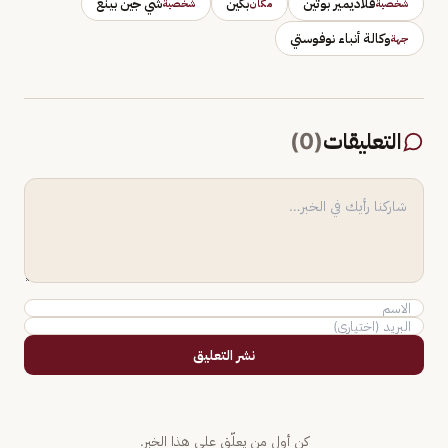
فلاديمير بوتين
بكين
شي جين بينغ
شخصية
مكان
شخصية
وكالة أنباء نوفوستي
جهة
التعليقات
(
0
)
نشر التعليق
كن أول من يعلّق على هذا الخبر.