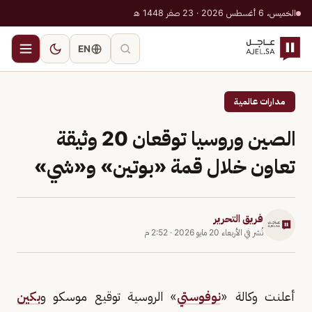
الخميس، 6 أغسطس 2026 · 23 صفر 1448 هـ
EN
مدارات عالمية
الصين وروسيا توقعان 20 وثيقة
تعاون خلال قمة «بوتين» و«شي»
فريق التحرير
نُشر في
الأربعاء 20 مايو 2026
·
2:52 م
أعلنت وكالة «
نوفوستي
» الروسية توقيع موسكو و
بكين