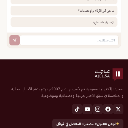
ما هي أبرز الأرقام والإحصاءات؟
كيف يؤثر هذا علي؟
صحيفة إلكترونية سعودية تم تأسيسها عام 2007م تهتم بنشر الأخبار المحلية
والمنافسة في سبق الأخبار بمهنية ومصداقية وموضوعية
★
اجعل «عاجل» مصدرك المفضل في قوقل