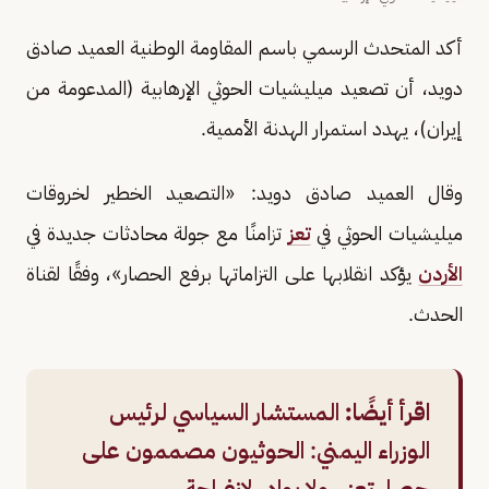
أكد المتحدث الرسمي باسم المقاومة الوطنية العميد صادق
دويد، أن تصعيد ميليشيات الحوثي الإرهابية (المدعومة من
إيران)، يهدد استمرار الهدنة الأممية.
وقال العميد صادق دويد: «التصعيد الخطير لخروقات
ميليشيات الحوثي في
تعز
تزامنًا مع جولة محادثات جديدة في
الأردن
يؤكد انقلابها على التزاماتها برفع الحصار»، وفقًا لقناة
الحدث.
اقرأ أيضًا:
المستشار السياسي لرئيس
الوزراء اليمني: الحوثيون مصممون على
حصار تعز.. ولا بوادر لانفراجة