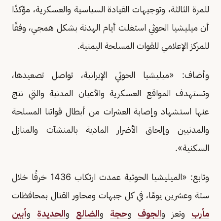
للمرة الثالثة، وتوجيهات القيادة السياسية والعسكرية، مؤكدًا
أن ميليشيا الحوثي استغلت أيام الهدنة بشكل همجي، وفقًا
للمركز الإعلامي للقوات المسلحة اليمنية.
وأضاف: «ميليشيا الحوثي الإيرانية، تواصل تصعيدها،
وتستهدف المواقع العسكرية والأعيان المدنية والتي نتج
عنها استشهاد وإصابة العشرات من أبطال قواتنا المسلحة
والمدنيين وإلحاق الأضرار المادية بالمنشآت والمنازل
السكنية».
وتابع: «الميليشيا الحوثية عمدت ارتكاب 1436 خرقًا خلال
ستة وعشرين يومًا، في كل جبهات ومحاور القتال بمحافظات
مأرب
وتعز و
الجوف
و
حجة
و
الضالع
و
الحديدة
و
أبين