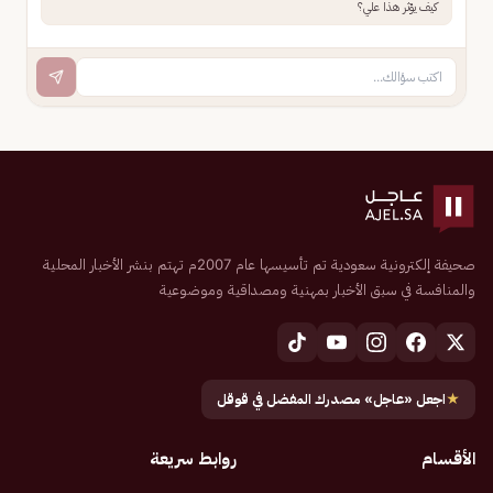
كيف يؤثر هذا علي؟
صحيفة إلكترونية سعودية تم تأسيسها عام 2007م تهتم بنشر الأخبار المحلية
والمنافسة في سبق الأخبار بمهنية ومصداقية وموضوعية
★
اجعل «عاجل» مصدرك المفضل في قوقل
الأقسام
روابط سريعة