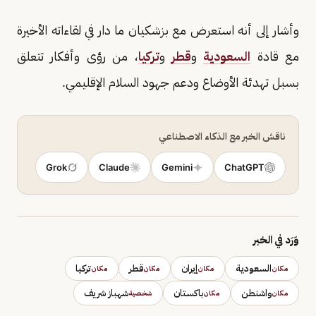
وأشار إلى أنه استعرض مع بزشكيان ما دار في لقاءاته الأخيرة
مع قادة
السعودية
و
قطر
و
تركيا
، من رؤى وأفكار تتعلق
بسبل تهدئة الأوضاع ودعم جهود السلام الإقليمي.
ناقش الخبر مع الذكاء الاصطناعي
Grok
Claude
Gemini
ChatGPT
وَرَد في الخبر
السعودية
إيران
قطر
تركيا
مكان
مكان
مكان
مكان
واشنطن
باكستان
شهباز شريف
مكان
مكان
شخصية