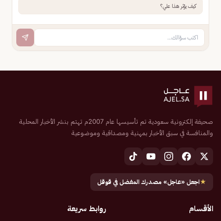
كيف يؤثر هذا علي؟
صحيفة إلكترونية سعودية تم تأسيسها عام 2007م تهتم بنشر الأخبار المحلية
والمنافسة في سبق الأخبار بمهنية ومصداقية وموضوعية
★
اجعل «عاجل» مصدرك المفضل في قوقل
الأقسام
روابط سريعة