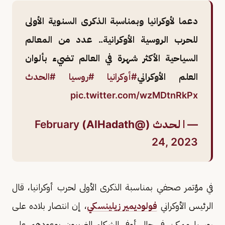
دعما لأوكرانيا وبمناسبة الذكرى السنوية الأولى
للحرب الروسية الأوكرانية.. عدد من المعالم
السياحية الأكثر شهرة في العالم تضيء بألوان
العلم الأوكراني
#أوكرانيا
#روسيا
#الحدث
pic.twitter.com/wzMDtnRkPx
— ا لـحـدث (@AlHadath)
February
24, 2023
في مؤتمر صحفي بمناسبة الذكرى الأولى لحرب أوكرانيا، قال
الرئيس الأوكراني
فولوديمير زيلينسكي
، إن انتصار بلاده على
روسيا ممكن في حال أوفى الشركاء الغربيون بوعودهم على