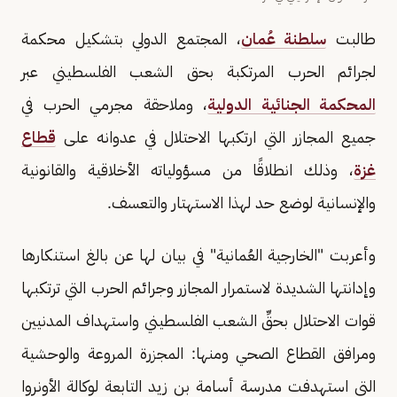
طالبت
سلطنة عُمان
، المجتمع الدولي بتشكيل محكمة
لجرائم الحرب المرتكبة بحق الشعب الفلسطيني عبر
المحكمة الجنائية الدولية
، وملاحقة مجرمي الحرب في
جميع المجازر التي ارتكبها الاحتلال في عدوانه على
قطاع
غزة
، وذلك انطلاقًا من مسؤولياته الأخلاقية والقانونية
والإنسانية لوضع حد لهذا الاستهتار والتعسف.
وأعربت "الخارجية العُمانية" في بيان لها عن بالغ استنكارها
وإدانتها الشديدة لاستمرار المجازر وجرائم الحرب التي ترتكبها
قوات الاحتلال بحقِّ الشعب الفلسطيني واستهداف المدنيين
ومرافق القطاع الصحي ومنها: المجزرة المروعة والوحشية
التي استهدفت مدرسة أسامة بن زيد التابعة لوكالة الأونروا