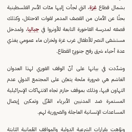
بشمال قطاع
غزة
، التي لجأت إليها مئات الأسر الفلسطينية
بحثًا عن الأمان من القصف المدمر لقوات الاحتلال، وكذلك
قصفه لمدرسة الفاخورة التابعة للأونروا في
جباليا
، ولمدخل
مستشفى النصر للأطفال غرب غزة ولخزان ماء عمومي يغذي
عدة أحياء شرق رفح جنوبيّ القطاع.
وشدّدت في بيانها على أنّ الوقف الفوري لهذا العدوان
الغاشم هي ضرورة ملحة يتعيّن على المجتمع الدولي عدم
التهاون فيها، وذلك بموقف حازم تجاه الانتهاكات الإسرائيلية
المستمرة ضد المدنيين الأبرياء العُزّل وتمكين إيصال
المساعدات الإنسانية العاجلة والضرورية لهم.
ونوّهت بقرارات الشرعية الدولية والمواقف العُمانية الثابتة