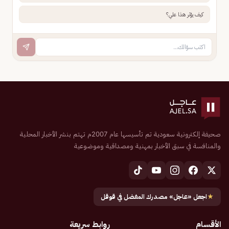
كيف يؤثر هذا علي؟
صحيفة إلكترونية سعودية تم تأسيسها عام 2007م تهتم بنشر الأخبار المحلية
والمنافسة في سبق الأخبار بمهنية ومصداقية وموضوعية
★
اجعل «عاجل» مصدرك المفضل في قوقل
الأقسام
روابط سريعة