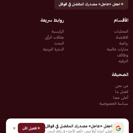
★
اجعل «عاجل» مصدرك المفضل في قوقل
الأقسام
روابط سريعة
المحليات
الرئيسية
الاقتصاد
مقالات الرأي
رياضة
البحث
مدارات عالمية
النشرة البريدية
وظائف
الترفيه
الصحيفة
من نحن
اتصل بنا
أعلن معنا
سياسة الخصوصية
اجعل «عاجل» مصدرك المفضل في قوقل
★
جميع الحقوق محفوظة لـ شركة إيجاز للنشر الإلكتروني المالكة لصحيفة عاجل
تفعيل الآن
لتظهر أخبارنا أولاً ضمن «أهم الأخبار» في نتائج البحث