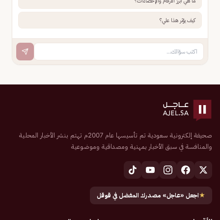
ما هي أبرز الأرقام والإحصاءات؟
كيف يؤثر هذا علي؟
صحيفة إلكترونية سعودية تم تأسيسها عام 2007م تهتم بنشر الأخبار المحلية
والمنافسة في سبق الأخبار بمهنية ومصداقية وموضوعية
★
اجعل «عاجل» مصدرك المفضل في قوقل