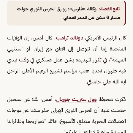
تابع القصة:
وكالة «فارس»: زوارق الحرس الثوري حولت
مسار 6 سفن عن الممر العماني
كان الرئيس الأمريكي
دونالد ترامب
، قال أمس، إن الولايات
‌المتحدة إما ⁠أن تتوصل إلى اتفاق مع إيران أو "ستنهي
المهمة"، في تكرار لتهديده بشن عمل عسكري في وقت تبدي
فيه طهران تحديا عقب مراسم تشييع الزعيم الأعلى الراحل
آية الله علي خامنئي.
ذكرت صحيفة
وول ستريت جورنال
، أمس، نقلا عن تسجيل
حصلت عليه أن الحرس الثوري الإيراني حذر سفنا عبر موجات
​الاتصالات البحرية مطلع، الأسبوع، ​قائلا "صواريخنا وطائراتنا
المسيّرة جاهزة ⁠لإطلاقها عليكم".