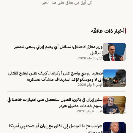
كن أول من يعلّق على هذا الخبر.
أخبار ذات علاقة
وزير دفاع الاحتلال: سنقتل أي زعيم إيراني يسعى لتدمير
إسرائيل
الإثنين 6 يوليو 2026
تصعيد روسي واسع على أوكرانيا.. كييف تعلن ارتفاع القتلى
إلى 9 وموسكو تؤكد استهداف منشآت عسكرية
الإثنين 6 يوليو 2026
سفير إيران في بكين: الصين ستحصل على امتيازات خاصة في
رسوم خدمات مضيق هرمز
السبت 4 يوليو 2026
«ترامب»:إما التوصل إلى اتفاق مع إيران أو «ستنهي أمريكا
المهمة»