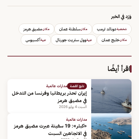
وَرَد في الخبر
دونالد ترمب
سلطنة عمان
مضيق هرمز
شخصية
مكان
مكان
خليج عمان
وول ستريت جورنال
أكسيوس
مكان
جهة
جهة
اقرأ أيضًا
مدارات عالمية
تابع القصة
إيران تحذر بريطانيا وفرنسا من التدخل
في مضيق هرمز
السبت 4 يوليو 2026
مدارات عالمية
«كبلر»: 19 سفينة عبرت مضيق هرمز
في الاتجاهين السبت