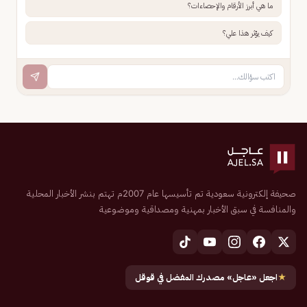
ما هي أبرز الأرقام والإحصاءات؟
كيف يؤثر هذا علي؟
صحيفة إلكترونية سعودية تم تأسيسها عام 2007م تهتم بنشر الأخبار المحلية
والمنافسة في سبق الأخبار بمهنية ومصداقية وموضوعية
★
اجعل «عاجل» مصدرك المفضل في قوقل