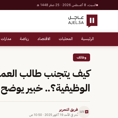
السبت، 8 أغسطس 2026 · 25 صفر 1448 هـ
الرئيسية
المحليات
الاقتصاد
رياضة
مدارات 
وظائف
كيف يتجنب طالب العمل
الوظيفية؟.. خبير يوضح
فريق التحرير
نُشر في
الأحد 19 أكتوبر 2025
·
10:50 ص