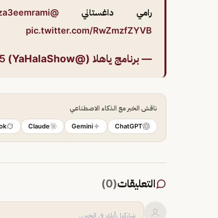
رامي داغستاني
@jalmuayqil
za3eemrami
pic.twitter.com/RwZmzfZYVB
— برنامج ياهلا (@YaHalaShow)
25
ناقش الخبر مع الذكاء الاصطناعي
ok
Claude
Gemini
ChatGPT
التعليقات
(
0
)