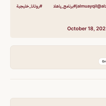
@al
#برنامج_ياهلا
#روتانا_خليجية
October 18, 20
Gr