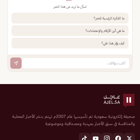
اسأل ما تريد عن هذا الخبر
ما الفكرة الرئيسية للخبر؟
ما هي أبرز الأرقام والإحصاءات؟
كيف يؤثر هذا علي؟
صحيفة إلكترونية سعودية تم تأسيسها عام 2007م تهتم بنشر الأخبار المحلية
والمنافسة في سبق الأخبار بمهنية ومصداقية وموضوعية