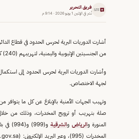
فريق التحرير
نُشر في
الإثنين 1 يونيو 2026
·
9:14 م
أشارت الدوريات البرية لحرس الحدود في قطاع الدائر 
من الجنسيتين الإثيوبية واليمنية، لتهريبهم (240) كيلوجراما من نبات القات المخدر.
وأشارت الدوريات البرية لحرس الحدود إلى استكمال
لجهة الاختصاص.
وتهيب الجهات الأمنية بالإبلاغ عن كل ما يتوافر
المنورة و
الرياض
و
الشرقية
و(999) و(994) في بقية مناطق
المخدرات (995)، وعبر البريد الإلكتروني: (Email:
gov.sa