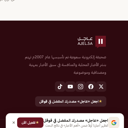
صحيفة إلكترونية سعودية تم تأسيسها عام 2007م تهتم
بنشر الأخبار المحلية والمنافسة في سبق الأخبار بمهنية
ومصداقية وموضوعية
★
اجعل «عاجل» مصدرك المفضل في قوقل
اجعل «عاجل» مصدرك المفضل في قوقل
★
تفعيل الآن
لتظهر أخبارنا أولاً ضمن «أهم الأخبار» في نتائج البحث
جميع الحقوق محفوظة لـ شركة إيجاز للنشر الإلكتروني المالكة لصحيفة عاجل