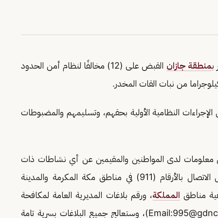
ب
منطقة جازان
القبض على (12) مخالفًا لنظام أمن الحدود
 الإجراءات النظامية الأولية بحقهم، وتسليمهم والمضبوطات
 من معلومات لدى المواطنين والمقيمين عن أي نشاطات ذات
صلة بتهريب أو ترويج المخدرات، وذلك من خلال الاتصال بالأرقام (911) في مناطق مكة المكرمة والمدينة
المملكة
، ورقم بلاغات المديرية العامة لمكافحة
995@gdnc.
)، وستعالج جميع البلاغات بسرية تامة