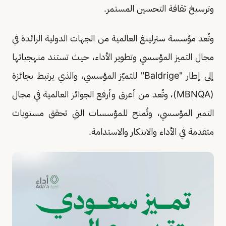
وترسيخ ثقافة التحسين المستمر.
وتُعد مؤسسة سترلينغ العالمية من الجهات الدولية الرائدة في
مجال التميز المؤسسي وتطوير الأداء، حيث تستند منهجياتها
إلى إطار "Baldrige" للتميّز المؤسسي، والذي يرتبط بجائزة
(MBNQA)، وتُعد من أعرق وأرفع الجوائز العالمية في مجال
التميز المؤسسي، وتُمنح للمؤسسات التي تحقق مستويات
متقدمة في الأداء والابتكار والاستدامة.