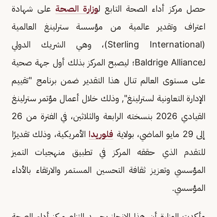
حصل مركز أداء الصحة التابع ل
وزارة الصحة
على شهادة
اعتراف وتقدير عالمية من مؤسسة سترلينغ العالمية
(Sterling International)، وهي الشريك الدولي
لـBaldrige Alliance؛ ليصبح المركز بذلك أول جهة صحية
على مستوى العالم تنال هذا التقدير ضمن برنامج "تقييم
الإدارة التعاونية لسترلينغ", وذلك خلال أعمال مؤتمر سترلينغ
القيادي 2026 بنسخته الرابعة والثلاثين، في الفترة من 26
إلى 29 مايو الماضي، بولاية
فلوريدا
الأمريكية، وذلك تقديرًا
للتقدم الذي حققه المركز في تطبيق منهجيات التميز
المؤسسي وتعزيز ثقافة التحسين المستمر والارتقاء بالأداء
المؤسسي.
وأكدت الوزارة أن هذا الإنجاز يجسد التزام مركز أداء الصحة