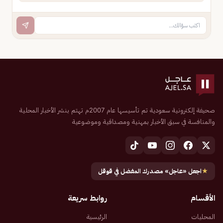
صحيفة إلكترونية سعودية تم تأسيسها عام 2007م تهتم بنشر الأخبار المحلية
والمنافسة في سبق الأخبار بمهنية ومصداقية وموضوعية
★
اجعل «عاجل» مصدرك المفضل في قوقل
الأقسام
روابط سريعة
المحليات
الرئيسية