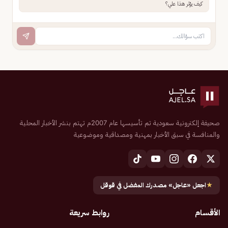
كيف يؤثر هذا علي؟
صحيفة إلكترونية سعودية تم تأسيسها عام 2007م تهتم بنشر الأخبار المحلية
والمنافسة في سبق الأخبار بمهنية ومصداقية وموضوعية
★
اجعل «عاجل» مصدرك المفضل في قوقل
الأقسام
روابط سريعة