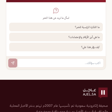
اسأل ما تريد عن هذا الخبر
ما الفكرة الرئيسية للخبر؟
ما هي أبرز الأرقام والإحصاءات؟
كيف يؤثر هذا علي؟
صحيفة إلكترونية سعودية تم تأسيسها عام 2007م تهتم بنشر الأخبار المحلية
والمنافسة في سبق الأخبار بمهنية ومصداقية وموضوعية