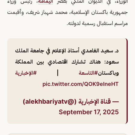
الوزراء، في الديوان الملكي بقصر
اليمامة
، رئيس وزراء
جمهورية باكستان الإسلامية، محمد شهباز شريف، وأقيمت
مراسم استقبال رسمية لدولته.
د. سعيد الغامدي أستاذ الإعلام في جامعة الملك
سعود: هناك تشارك اقتصادي بين المملكة
وباكستان
#التاسعة
|
#الإخبارية
pic.twitter.com/QOK9eIneHT
— قناة الإخبارية (@alekhbariyatv)
September 17, 2025