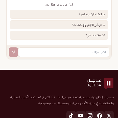
اسأل ما تريد عن هذا الخبر
ما الفكرة الرئيسية للخبر؟
ما هي أبرز الأرقام والإحصاءات؟
كيف يؤثر هذا علي؟
صحيفة إلكترونية سعودية تم تأسيسها عام 2007م تهتم بنشر الأخبار المحلية
والمنافسة في سبق الأخبار بمهنية ومصداقية وموضوعية