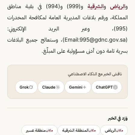
و
الرياض
و
الشرقية
و(999) و(994) في بقية مناطق
المملكة، ورقم بلاغات المديرية العامة لمكافحة المخدرات
(995)، وعبر البريد الإلكتروني:
(Email:
995@gdnc.gov.sa
)، وستعالج جميع البلاغات
بسرية تامة دون أدنى مسؤولية على المبلّغ.
ناقش الخبر مع الذكاء الاصطناعي
Grok
Claude
Gemini
ChatGPT
وَرَد في الخبر
الرياض
المنطقة الشرقية
منطقة عسير
مكان
مكان
مكان