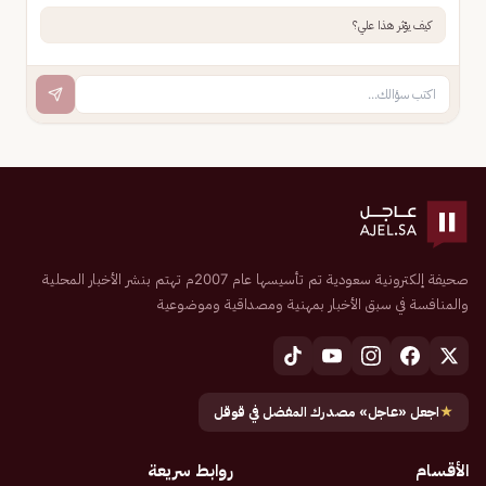
كيف يؤثر هذا علي؟
صحيفة إلكترونية سعودية تم تأسيسها عام 2007م تهتم بنشر الأخبار المحلية
والمنافسة في سبق الأخبار بمهنية ومصداقية وموضوعية
★
اجعل «عاجل» مصدرك المفضل في قوقل
الأقسام
روابط سريعة