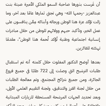
أن غَرست بذورها صاحبة السمو الملكي الأميرة صيتة بنت
عبدالعزيز -رحمها الله- وهي تجني ثمارها عامًا بعد آخر، وما
زالت تؤكد عزة هذا الوطن ورجاله وأبنائه مِمَّن ينافسون على
عمل الخير، وتأكيد حبهم وولائهم للوطن من خلال مبادرات
إنسانية اجتماعية وطنية تُؤكد لُحمة هذا الوطن"، مقدمًا
تهنئته للفائزين.
بعدها أوضح الدكتور المغلوث خلال كلمته أنه تم استقبال
طلبات الترشيح التي وصلت إلى 722 طلبًا في جميع فروع
الجائزة، ومن جميع شرائح المجتمع، وتم معالجة الطلبات
من خلال لجنة الفرز والتدقيق، ولجنة التقييم العلمي الأولى،
وبعد تحديد الجهات المرشحة المستحقة للزيارات الميدانية
والاطلاع على أعمالها من كثب وبشكل مباشر، وبعد التأكد