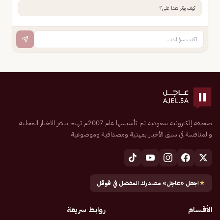
كيف يؤثر هذا علي؟
صحيفة إلكترونية سعودية تم تأسيسها عام 2007م تهتم بنشر الأخبار المحلية
والمنافسة في سبق الأخبار بمهنية ومصداقية وموضوعية
★
اجعل «عاجل» مصدرك المفضل في قوقل
الأقسام
روابط سريعة