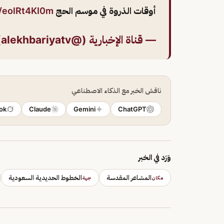
أوقات الذروة في موسم الحج
m/eolRt4KI0m
— قناة الإخبارية (@alekhbariyatv)
ناقش الخبر مع الذكاء الاصطناعي
ok
Claude
Gemini
ChatGPT
وَرَد في الخبر
المشاعر المقدسة
الخطوط الحديدية السعودية
مكان
جهة