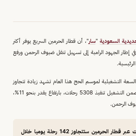
ديدية السعودية
"
سار
"، أن قطار الحرمين السريع يوفر أكثر
 خلال موسم حج 1447هـ، وذلك في إطار الجهود الرامية إلى تسهيل تنقل ضيوف الرحمن ورفع
لرئيسية.
 السعة التشغيلية لموسم الحج هذا العام تشهد زيادة تتجاوز
210 آلاف مقعد مقارنة بالموسم الماضي، فيما يتضمن التشغيل تنفيذ 5308 رحلات، بارتفاع يقدر بنحو 11%،
يوف الرحمن.
متحدث "سار" خالد الفرحان: أعداد الرحلات عبر قطار الحرمين ستتجاوز 142 رحلة يوميا خلال