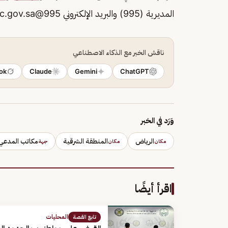
المديرية (995) والبريد الإلكتروني
995@gdnc.gov.sa
ناقش الخبر مع الذكاء الاصطناعي
ok
Claude
Gemini
ChatGPT
وَرَد في الخبر
الرياض
المنطقة الشرقية
مكاتب المدعي 
مكان
مكان
جهة
اقرأ أيضًا
المحليات
تابع القصة