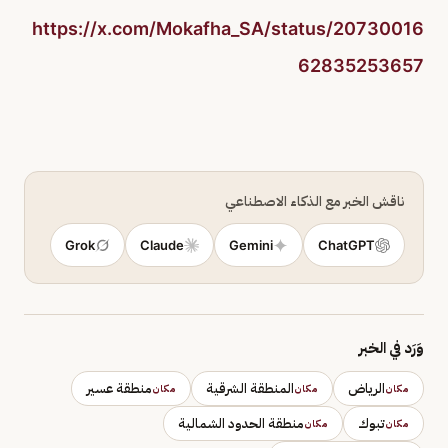
https://x.com/Mokafha_SA/status/20730016
62835253657
ناقش الخبر مع الذكاء الاصطناعي
Grok
Claude
Gemini
ChatGPT
وَرَد في الخبر
الرياض
المنطقة الشرقية
منطقة عسير
مكان
مكان
مكان
تبوك
منطقة الحدود الشمالية
مكان
مكان