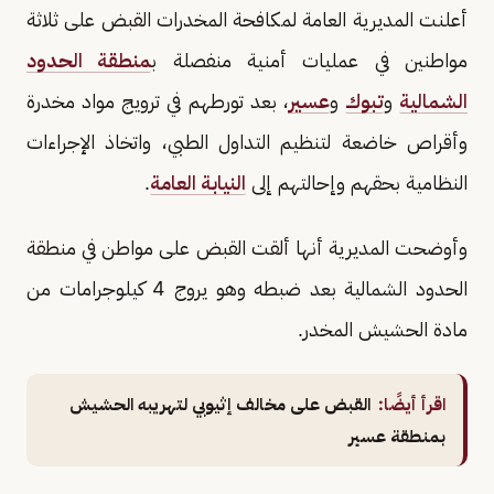
أعلنت المديرية العامة لمكافحة المخدرات القبض على ثلاثة
مواطنين في عمليات أمنية منفصلة ب
منطقة الحدود
الشمالية
و
تبوك
و
عسير
، بعد تورطهم في ترويج مواد مخدرة
وأقراص خاضعة لتنظيم التداول الطبي، واتخاذ الإجراءات
النظامية بحقهم وإحالتهم إلى
النيابة العامة
.
وأوضحت المديرية أنها ألقت القبض على مواطن في منطقة
الحدود الشمالية بعد ضبطه وهو يروج 4 كيلوجرامات من
مادة الحشيش المخدر.
اقرأ أيضًا:
القبض على مخالف إثيوبي لتهريبه الحشيش
بمنطقة عسير