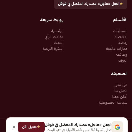
★
اجعل «عاجل» مصدرك المفضل في قوقل
الأقسام
روابط سريعة
المحليات
الرئيسية
الاقتصاد
مقالات الرأي
رياضة
البحث
مدارات عالمية
النشرة البريدية
وظائف
الترفيه
الصحيفة
من نحن
اتصل بنا
أعلن معنا
سياسة الخصوصية
اجعل «عاجل» مصدرك المفضل في قوقل
★
جميع الحقوق محفوظة لـ شركة إيجاز للنشر الإلكتروني المالكة لصحيفة عاجل
تفعيل الآن
لتظهر أخبارنا أولاً ضمن «أهم الأخبار» في نتائج البحث