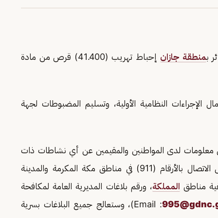
ر ب
منطقة جازان
إحباط تهريب (41.400) قرص من مادة
ال الإجراءات النظامية الأولية، وتسليم المضبوطات لجهة
 من معلومات لدى المواطنين والمقيمين عن أي نشاطات ذات
صلة بتهريب أو ترويج المخدرات، وذلك من خلال الاتصال بالأرقام (911) في مناطق مكة المكرمة والمدينة
المملكة
، ورقم بلاغات المديرية العامة لمكافحة
995@gdnc.g
)، وستعالج جميع البلاغات بسرية