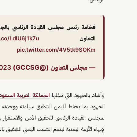
فخامة رئيس مجلس القيادة الرئاسي بالجمه
التعاون
t.co/LdlU6j1k7u
pic.twitter.com/4V5tk9SOKm
— مجلس التعاون (@GCCSG)
2023
وأشاد بالجهود التي تبذلها
المملكة العربية السعود
الجهود بما يحفظ لليمن الشقيق سيادته ووحدته و
لمجلس القيادة الرئاسي لتحقيق الأمن والاستقرار
لإنهاء الأزمة اليمنية لينعم الشعب اليمني الشقيق بال