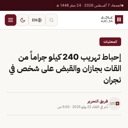
الجمعة، 7 أغسطس 2026 · 24 صفر 1448 هـ
EN
المحليات
إحباط تهريب 240 كيلو جراماً من
القات بجازان والقبض على شخص في
نجران
فريق التحرير
نُشر في
الثلاثاء 22 يوليو 2025
·
5:00 ص