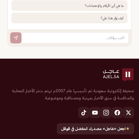
ما هي أبرز الأرقام والإحصاءات؟
كيف يؤثر هذا علي؟
صحيفة إلكترونية سعودية تم تأسيسها عام 2007م تهتم بنشر الأخبار المحلية
والمنافسة في سبق الأخبار بمهنية ومصداقية وموضوعية
★
اجعل «عاجل» مصدرك المفضل في قوقل