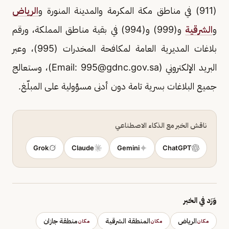
(911) في مناطق مكة المكرمة والمدينة المنورة و
الرياض
و
الشرقية
و(999) و(994) في بقية مناطق المملكة، ورقم
بلاغات المديرية العامة لمكافحة المخدرات (995)، وعبر
البريد الإلكتروني (Email:
995@gdnc.gov.sa
)، وستعالج
جميع البلاغات بسرية تامة دون أدنى مسؤولية على المبلّغ.
ناقش الخبر مع الذكاء الاصطناعي
Grok
Claude
Gemini
ChatGPT
وَرَد في الخبر
الرياض
المنطقة الشرقية
منطقة جازان
مكان
مكان
مكان