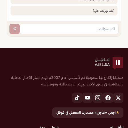
كيف يؤثر هذا علي؟
صحيفة إلكترونية سعودية تم تأسيسها عام 2007م تهتم بنشر الأخبار المحلية
والمنافسة في سبق الأخبار بمهنية ومصداقية وموضوعية
★
اجعل «عاجل» مصدرك المفضل في قوقل
الأقسام
روابط سريعة