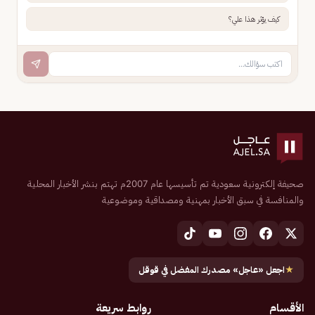
كيف يؤثر هذا علي؟
صحيفة إلكترونية سعودية تم تأسيسها عام 2007م تهتم بنشر الأخبار المحلية
والمنافسة في سبق الأخبار بمهنية ومصداقية وموضوعية
★
اجعل «عاجل» مصدرك المفضل في قوقل
الأقسام
روابط سريعة