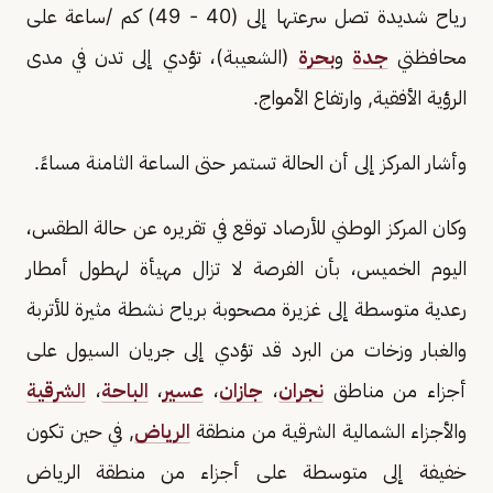
رياح شديدة تصل سرعتها إلى (40 - 49) كم /ساعة على
محافظتي
جدة
و
بحرة
(الشعيبة)، تؤدي إلى تدن في مدى
الرؤية الأفقية, وارتفاع الأمواج.
وأشار المركز إلى أن الحالة تستمر حتى الساعة الثامنة مساءً.
وكان المركز الوطني للأرصاد توقع في تقريره عن حالة الطقس،
اليوم الخميس، بأن الفرصة لا تزال مهيأة لهطول أمطار
رعدية متوسطة إلى غزيرة مصحوبة برياح نشطة مثيرة للأتربة
والغبار وزخات من البرد قد تؤدي إلى جريان السيول على
أجزاء من مناطق
نجران
،
جازان
،
عسير
،
الباحة
،
الشرقية
والأجزاء الشمالية الشرقية من منطقة
الرياض
, في حين تكون
خفيفة إلى متوسطة على أجزاء من منطقة الرياض