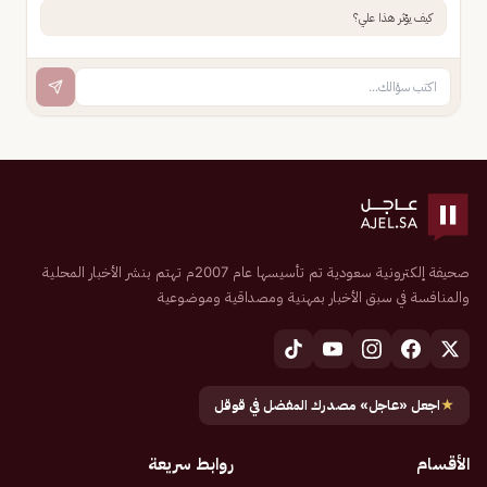
كيف يؤثر هذا علي؟
صحيفة إلكترونية سعودية تم تأسيسها عام 2007م تهتم بنشر الأخبار المحلية
والمنافسة في سبق الأخبار بمهنية ومصداقية وموضوعية
★
اجعل «عاجل» مصدرك المفضل في قوقل
الأقسام
روابط سريعة