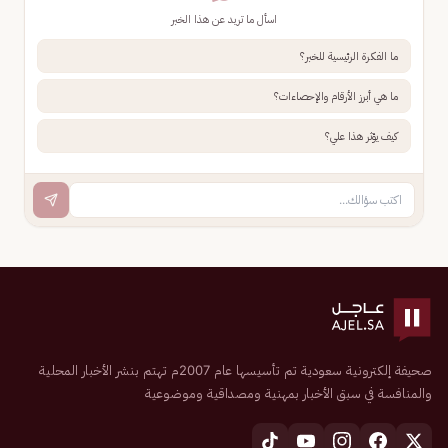
اسأل ما تريد عن هذا الخبر
ما الفكرة الرئيسية للخبر؟
ما هي أبرز الأرقام والإحصاءات؟
كيف يؤثر هذا علي؟
صحيفة إلكترونية سعودية تم تأسيسها عام 2007م تهتم بنشر الأخبار المحلية
والمنافسة في سبق الأخبار بمهنية ومصداقية وموضوعية