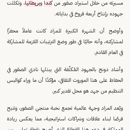
مسيرته من خلال استيراد صقور من
كندا
و
بريطانيا
، وتكللت
جهوده بإنتاج أربعة فروخ في بداياته.
وأوضح أن الشهرة الكبيرة للمزاد كانت عاملاً محفزًا
لمشاركته، وأنه حاليًا في طور وضع الترتيبات اللازمة للمشاركة
في العام القادم.
وأشاد دونج بالجهود المُكثّفة التي يبذلها نادي الصقور في
الحفاظ على هذا الموروث الثقافي، مؤكدًا أن ما وراء كواليس
التنظيم من جهد هو محل تقدير كبير.
ويُعد المزاد وجهة عالمية تجمع نخبة منتجي الصقور، وتتيح
فرصًا لبناء علاقات وشراكات استراتيجية، مما يعكس ريادة
المملكة في دعم هذا القطاع الذي أصبح نقطة تماس بين