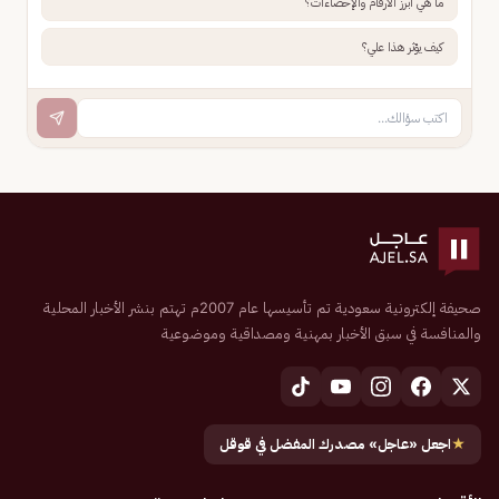
ما هي أبرز الأرقام والإحصاءات؟
كيف يؤثر هذا علي؟
صحيفة إلكترونية سعودية تم تأسيسها عام 2007م تهتم بنشر الأخبار المحلية
والمنافسة في سبق الأخبار بمهنية ومصداقية وموضوعية
★
اجعل «عاجل» مصدرك المفضل في قوقل