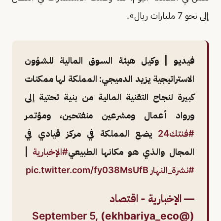
إلى نحو 7 مليارات ريال».
فيديو | وكيل هيئة السوق المالية للشؤون
الاستراتيجية يزيد الدميجي: المملكة لها ممكنات
كبيرة لنجاح التقنية المالية من بنية تحتية إلى
ورواد أعمال ومشرعين منفتحين، ومؤتمر
#فنتك24
يضع المملكة في مركز قيادي في
المجال والذي هو مكانها الطبيعي
#الإخبارية
|
#نشرة_النهار
pic.twitter.com/fy038MsUfB
— الإخبارية - اقتصاد
September 5,
(@ekhbariya_eco)