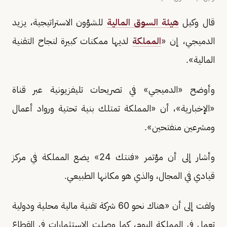
قال وكيل
هيئة السوق المالية
للشؤون الاستراتيجية، يزيد
الدميجي، إن «
المملكة
لديها ممكنات كبيرة لنجاح التقنية
المالية».
وأوضح «الدميجي» في تصريحات تليفزيونية عبر قناة
«الإخبارية»، أن «المملكة تمتلك بنية تحتية ورواد أعمال
ومشرعين منفتحين».
وأشار إلى أن مؤتمر «فنتك 24» يضع المملكة في مركز
قيادي في المجال، والذي هو مكانها الطبيعي.
ولفت إلى أن «هناك نحو 60 شركة تقنية مالية محلية ودولية
تعمل في المملكة اليوم، كما وصلت الاستثمارات في القطاع