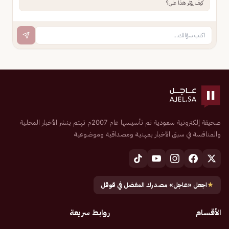
كيف يؤثر هذا علي؟
صحيفة إلكترونية سعودية تم تأسيسها عام 2007م تهتم بنشر الأخبار المحلية
والمنافسة في سبق الأخبار بمهنية ومصداقية وموضوعية
★
اجعل «عاجل» مصدرك المفضل في قوقل
الأقسام
روابط سريعة