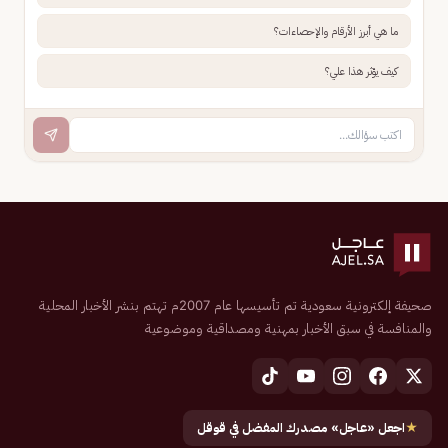
ما هي أبرز الأرقام والإحصاءات؟
كيف يؤثر هذا علي؟
صحيفة إلكترونية سعودية تم تأسيسها عام 2007م تهتم بنشر الأخبار المحلية
والمنافسة في سبق الأخبار بمهنية ومصداقية وموضوعية
★
اجعل «عاجل» مصدرك المفضل في قوقل