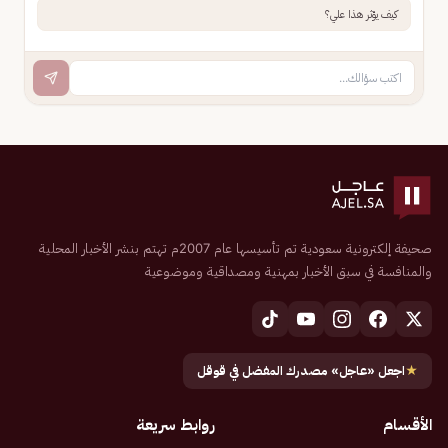
كيف يؤثر هذا علي؟
صحيفة إلكترونية سعودية تم تأسيسها عام 2007م تهتم بنشر الأخبار المحلية
والمنافسة في سبق الأخبار بمهنية ومصداقية وموضوعية
★
اجعل «عاجل» مصدرك المفضل في قوقل
الأقسام
روابط سريعة