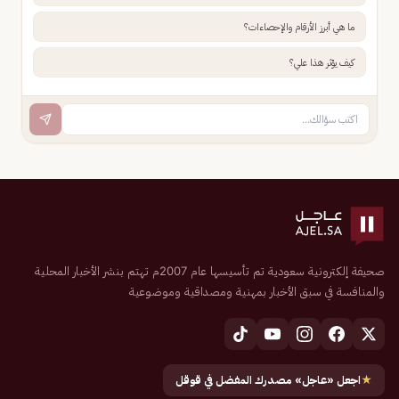
ما هي أبرز الأرقام والإحصاءات؟
كيف يؤثر هذا علي؟
صحيفة إلكترونية سعودية تم تأسيسها عام 2007م تهتم بنشر الأخبار المحلية
والمنافسة في سبق الأخبار بمهنية ومصداقية وموضوعية
★
اجعل «عاجل» مصدرك المفضل في قوقل