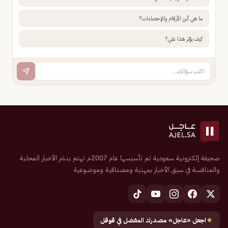
ما هي أبرز الأرقام والإحصاءات؟
كيف يؤثر هذا علي؟
صحيفة إلكترونية سعودية تم تأسيسها عام 2007م تهتم بنشر الأخبار المحلية
والمنافسة في سبق الأخبار بمهنية ومصداقية وموضوعية
★
اجعل «عاجل» مصدرك المفضل في قوقل