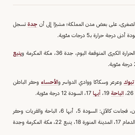
ى والصغرى، على بعض مدن المملكة؛ مشيرًا إلى أن
جدة
تسجل
رى المتوقعة اليوم، جدة 36، مكة المكرمة و
ينبع
تبوك
وعرعر وسكاكا ووادي الدواسر و
الأحساء
وحفر الباطن
الباحة
19،
أبها
17، السودة 12 درجة مئوية.
وتابع: أما درجات الحرارة الصغرى على بعض المدن، فجاءت كالآتي: السودة 5، أبها 6، الباحة والقريات وحفر
15، الدمام 17، المدينة المنورة 18، ينبع 22، مكة المكرمة وجدة