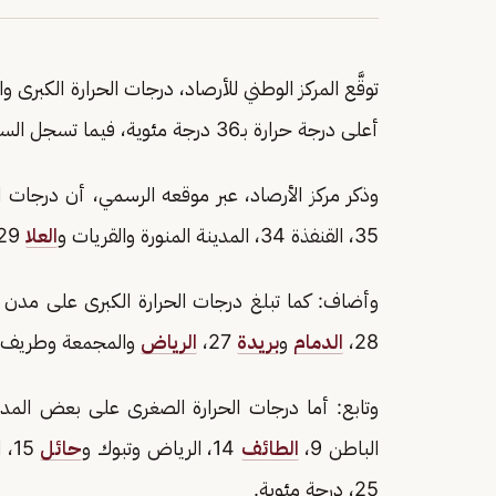
توقَّع المركز الوطني للأرصاد، درجات الحرارة الكبر
أعلى درجة حرارة بـ36 درجة مئوية، فيما تسجل السودة أدنى درجة حرارة بـ5 درجات مئوية.
وذكر مركز الأرصاد، عبر موقعه الرسمي، أن درجات الحرارة الكب
35، القنفذة 34، المدينة المنورة والقريات و
العلا
29 درجة مئوية.
وأضاف: كما تبلغ درجات الحرارة الكبرى على مدن
28،
الدمام
و
بريدة
27،
الرياض
والمجمعة وطريف 26،
الباطن 9،
الطائف
14، الرياض وتبوك و
حائل
25، درجة مئوية.