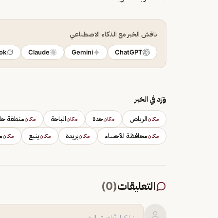
ناقش الخبر مع الذكاء الاصطناعي
ok
Claude
Gemini
ChatGPT
وَرَد في الخبر
الرياض
جدة
الباحة
منطقة حا
مكان
مكان
مكان
مكان
محافظة الأحساء
بريدة
ينبع
م
مكان
مكان
مكان
مكان
التعليقات
(
0
)