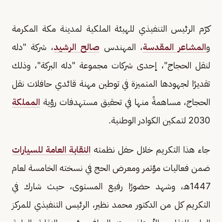
كرّم الرئيس التنفيذي للهيئة الملكية لمدينة مكة المكرمة
و
المشاعر المقدسة
، المهندس
صالح الرشيد
، شركة "دله
لنقل الحجاج"، إحدى شركات مجموعة "دله البركة"، وذلك
تقديرًا لجهودها المتميزة في توطين مهنة قائدي حافلات نقل
الحجاج، مساهمةً منها في تحقيق مستهدفات رؤية
المملكة
2030 لتمكين الكوادر الوطنية.
جاء هذا التكريم خلال حفل نظمته
النقابة العامة للسيارات
ضمن فعاليات مؤتمر ومعرض الحج في نسخته الخامسة لعام
1447هـ، وشهد حضورًا رفيع المستوى، حيث شارك في
التكريم كل من الدكتور محمد نظير، الرئيس التنفيذي للمركز