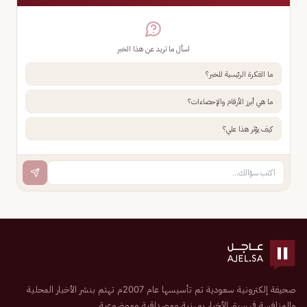
اسأل ما تريد عن هذا الخبر
ما الفكرة الرئيسية للخبر؟
ما هي أبرز الأرقام والإحصاءات؟
كيف يؤثر هذا علي؟
صحيفة إلكترونية سعودية تم تأسيسها عام 2007م تهتم بنشر الأخبار المحلية
والمنافسة في سبق الأخبار بمهنية ومصداقية وموضوعية